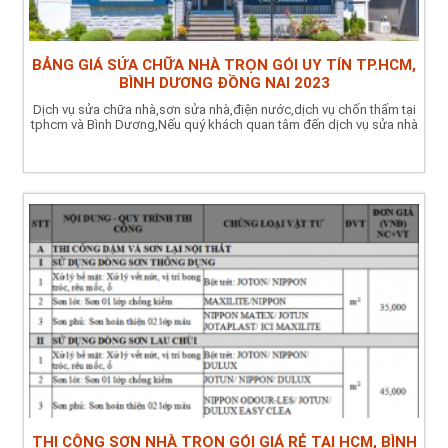
BẢNG GIÁ SỬA CHỮA NHÀ TRỌN GÓI UY TÍN TP.HCM,
BÌNH DƯƠNG ĐỒNG NAI 2023
Dịch vụ sửa chữa nhà,sơn sửa nhà,điện nước,dịch vụ chốn thấm tại
tphcm và Bình Dương,Nếu quý khách quan tâm đến dịch vụ sửa nhà
THI CÔNG SƠN NHÀ TRỌN GÓI GIÁ RẺ TẠI HCM, BÌNH