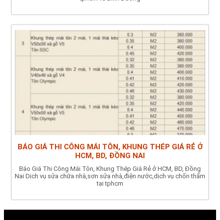
BÁO GIÁ THI CÔNG MÁI TÔN, KHUNG THÉP GIÁ RẺ Ở
HCM, BD, ĐỒNG NAI
Báo Giá Thi Công Mái Tôn, Khung Thép Giá Rẻ ở HCM, BD, Đồng
Nai Dịch vụ sửa chữa nhà,sơn sửa nhà,điện nước,dịch vụ chốn thấm
tại tphcm