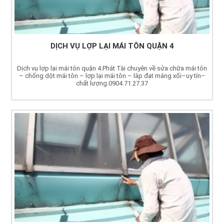
DỊCH VỤ LỢP LẠI MÁI TÔN QUẬN 4
Dịch vụ lợp lại mái tôn quận 4.Phát Tài chuyên về sửa chữa mái tôn
– chống dột mái tôn – lợp lại mái tôn – lắp đạt máng xối–uy tín–
chất lượng.0904.71.27.37