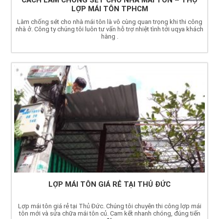
CÁCH LÀM CHỐNG SÉT CHO NHÀ MÁI TÔN – THỢ
LỢP MÁI TÔN TPHCM
Làm chống sét cho nhà mái tôn là vô cùng quan trọng khi thi công
nhà ở. Công ty chúng tôi luôn tư vấn hỗ trợ nhiệt tình tới uqya khách
hàng .
LỢP MÁI TÔN GIÁ RẺ TẠI THỦ ĐỨC
Lợp mái tôn giá rẻ tại Thủ Đức. Chúng tôi chuyên thi công lợp mái
tôn mới và sửa chữa mái tôn củ. Cam kết nhanh chóng, đúng tiến