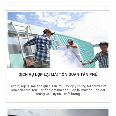
DỊCH VỤ LỢP LẠI MÁI TÔN QUẬN TÂN PHÚ
Dịch vụ lợp lại mái tôn quận Tân Phú. Công ty chúng tôi chuyên về
sửa chữa mái tôn – chống dột mái tôn– lợp lại mái tôn–lắp đạt
máng xố – uy tín– chất lượng