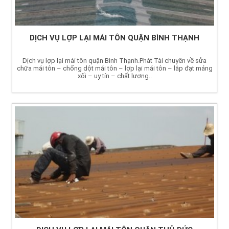
DỊCH VỤ LỢP LẠI MÁI TÔN QUẬN BÌNH THẠNH
Dịch vụ lợp lại mái tôn quận Bình Thạnh.Phát Tài chuyên về sửa
chữa mái tôn – chống dột mái tôn – lợp lại mái tôn – lắp đạt máng
xối – uy tín – chất lượng..