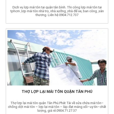
Dịch vụ lợp mái tôn tại quận tân bình. Thi công lợp mái tôn tại
tphcm ,lợp mái tôn nhà trọ, nhà xưỡng ,nhà để xe, ban công ,sân
thương. Liên hệ 0904.712.737
THỢ LỢP LẠI MÁI TÔN QUẬN TÂN PHÚ
Thợ lợp lại mái tôn quận Tân Phú.Phát Tài về sửa chữa mái tôn–
chống dột mái tôn – lợp lại mái tôn – lắp đạt máng xối–uy tín–chất
lượng, giá rẻ.0904.71.27.37