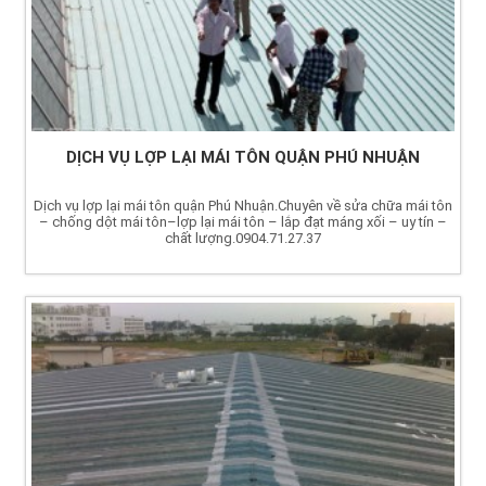
DỊCH VỤ LỢP LẠI MÁI TÔN QUẬN PHÚ NHUẬN
Dịch vụ lợp lại mái tôn quận Phú Nhuận.Chuyên về sửa chữa mái tôn
– chống dột mái tôn–lợp lại mái tôn – lắp đạt máng xối – uy tín –
chất lượng.0904.71.27.37