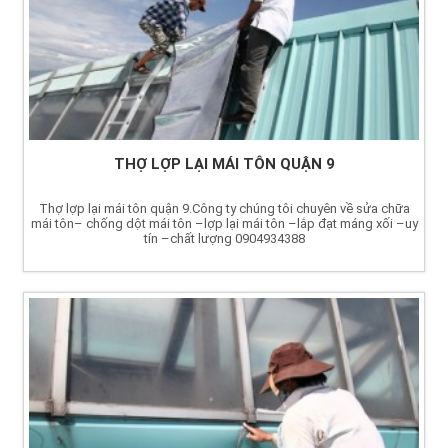
THỢ LỢP LẠI MÁI TÔN QUẬN 9
Thợ lợp lại mái tôn quận 9.Công ty chúng tôi chuyên về sửa chữa
mái tôn– chống dột mái tôn –lợp lại mái tôn –lắp đạt máng xối –uy
tín –chất lượng 0904934388