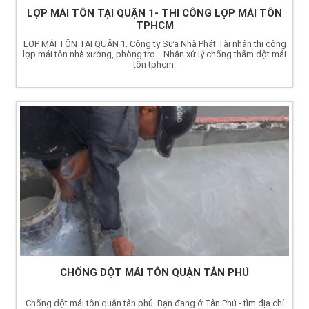
LỢP MÁI TÔN TẠI QUẬN 1- THI CÔNG LỢP MÁI TÔN
TPHCM
LỢP MÁI TÔN TẠI QUẬN 1. Công ty Sữa Nhà Phát Tài nhận thi công
lợp mái tôn nhà xưởng, phòng trọ... Nhận xử lý chống thấm dột mái
tôn tphcm.
CHỐNG DỘT MÁI TÔN QUẬN TÂN PHÚ
Chống dột mái tôn quận tân phú. Bạn đang ở Tân Phú - tìm địa chỉ