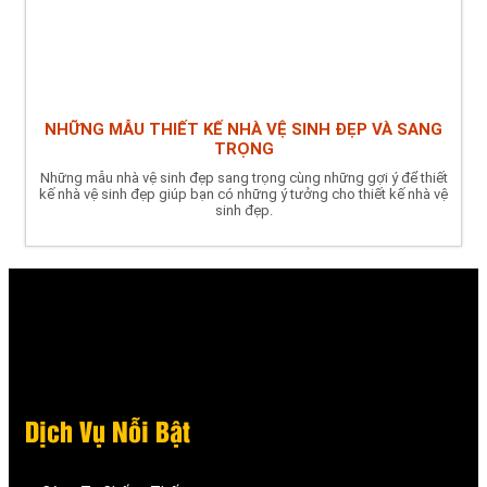
NHỮNG MẪU THIẾT KẾ NHÀ VỆ SINH ĐẸP VÀ SANG
TRỌNG
Những mẫu nhà vệ sinh đẹp sang trọng cùng những gợi ý để thiết
kế nhà vệ sinh đẹp giúp bạn có những ý tưởng cho thiết kế nhà vệ
sinh đẹp.
Dịch Vụ Nỗi Bật