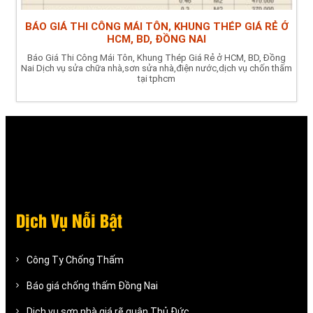
BÁO GIÁ THI CÔNG MÁI TÔN, KHUNG THÉP GIÁ RẺ Ở
HCM, BD, ĐỒNG NAI
Báo Giá Thi Công Mái Tôn, Khung Thép Giá Rẻ ở HCM, BD, Đồng
Nai Dịch vụ sửa chữa nhà,sơn sửa nhà,điện nước,dịch vụ chốn thấm
tại tphcm
Dịch Vụ Nỗi Bật
Công Ty Chống Thấm
Báo giá chống thấm Đồng Nai
Dịch vụ sơn nhà giá rẽ quận Thủ Đức