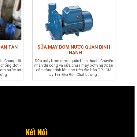
UẬN TÂN
SỮA MÁY BƠM NƯỚC QUẬN BÌNH
THẠNH
h. Chúng tôi
Sữa máy bơm nước quận bình thạnh. Chuyên
chống dột -
nhận thi công và sửa chữa máy bơm nước tại
bơm nước tại
các công trình lớn nhỏ trên địa bàn TPHCM
lượng
,Uy Tín -Giá Rẽ - Chất Lượng ..
Kết Nối