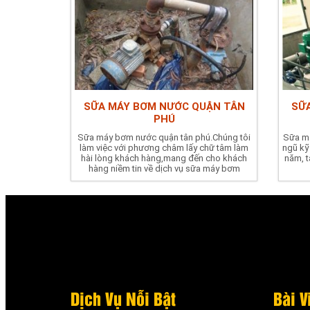
SỮA MÁY BƠM NƯỚC QUẬN TÂN
SỮ
PHÚ
Sữa máy bơm nước quận tân phú.Chúng tôi
Sữa má
làm việc với phương châm lấy chữ tâm làm
ngũ kỹ
hài lòng khách hàng,mang đến cho khách
năm, t
hàng niềm tin về dịch vụ sữa máy bơm
Dịch Vụ Nỗi Bật
Bài V