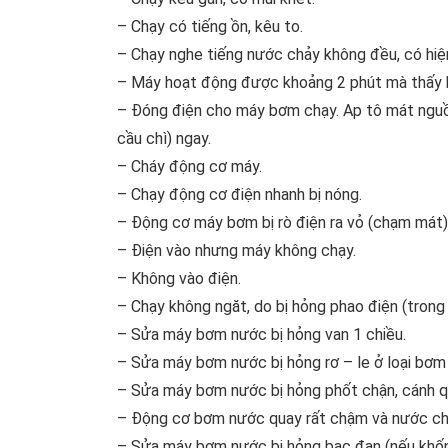
– Chạy có tiếng ồn, kêu to.
– Chạy nghe tiếng nước chảy không đều, có hiện
– Máy hoạt động được khoảng 2 phút mà thấy 
– Đóng điện cho máy bơm chạy. Ap tô mát nguồ
cầu chì) ngay.
– Cháy động cơ máy.
– Chạy động cơ điện nhanh bị nóng.
– Động cơ máy bơm bị rò điện ra vỏ (chạm mát)
– Điện vào nhưng máy không chạy.
– Không vào điện.
– Chạy không ngăt, do bị hỏng phao điện (trong
– Sửa máy bơm nước bị hỏng van 1 chiều.
– Sửa máy bơm nước bị hỏng rơ – le ở loại bơm 
– Sửa máy bơm nước bị hỏng phốt chận, cánh q
– Động cơ bơm nước quay rất chậm và nước chả
– Sửa máy bơm nước bị hỏng bạc đạn (nếu khố