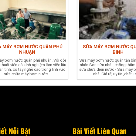
A MÁY BƠM NƯỚC QUẬN PHÚ
SỮA MÁY BƠM NƯỚC Q
NHUẬN
BÌNH
y bơm nước quận phú nhuận. Với đội
Sữa máy bơm nước quận tân bìn
 thuật viên có kinh nghiệm làm việc lâu
nhận Sơn sữa nhà - chống thấm 
ận tình, có tay nghề cao trong lĩnh vực
sữa chữa điện nước - Sữa máy 
sửa chữa máy bơm nước ..
nhà .Giá rẽ, uy tín ,chất 
iết Nỗi Bật
Bài Viết Liên Quan