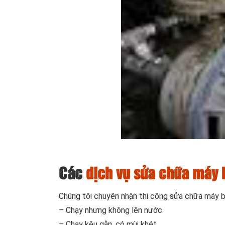
Các
dịch vụ sửa chữa máy 
Chúng tôi chuyên nhận thi công sửa chữa máy 
– Chạy nhưng không lên nước.
– Chạy kêu gằn, có mùi khét.