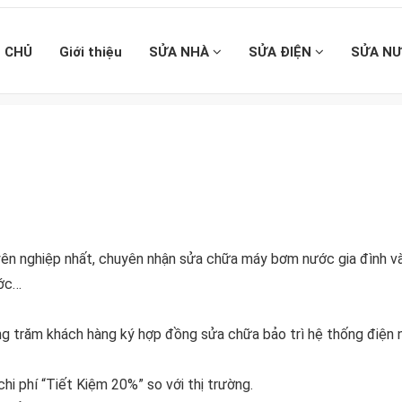
 CHỦ
Giới thiệu
SỬA NHÀ
SỬA ĐIỆN
SỬA N
ên nghiệp nhất, chuyên nhận sửa chữa máy bơm nước gia đình v
ước…
àng trăm khách hàng ký hợp đồng sửa chữa bảo trì hệ thống điện
hi phí “Tiết Kiệm 20%” so với thị trường.