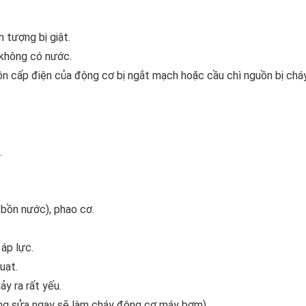
 tượng bị giật.
không có nước.
n cấp điện của động cơ bị ngắt mạch hoặc cầu chì nguồn bị chá
.
 bồn nước), phao cơ.
áp lực.
uạt.
y ra rất yếu.
ng sửa ngay sẽ làm cháy động cơ máy bơm).