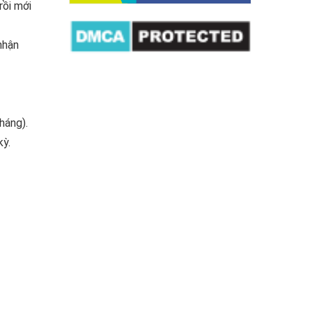
rồi mới
nhận
háng).
kỳ.