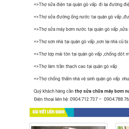
=>Thợ sửa điện tại quận gò vấp. đi lại đường đ
=>Thợ sửa đường ống nước tại quận gò vấp ,đư
=>Thợ sửa máy bơm nước tại quận gò vấp ,sửa 
=>Thợ sơn nhà tại quận gò vấp ,sơn lại nhà cũ bị
=>Thợ lợp mái tôn tại quận gò vấp ,chống dột m
=>Thợ làm trần thạch cao tại quận gò vấp
=>Thợ chống thấm nhà vệ sinh quận gò vấp .như
Quý khách hàng cần
thợ sửa chữa máy bơm nư
Điện thoại liên hệ: 0904.712.737 – 0904.788.7
BÀI VIẾT LIÊN QUAN