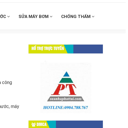
ƯỚC
SỬA MÁY BƠM
CHỐNG THẤM
HỔ TRỢ TRỰC TUYẾN
à công
 nước, máy
DMCA