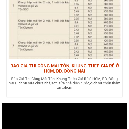
BÁO GIÁ THI CÔNG MÁI TÔN, KHUNG THÉP GIÁ RẺ Ở
HCM, BD, ĐỒNG NAI
Báo Giá Thi Công Mái Tôn, Khung Thép Giá Rẻ ở HCM, BD, Đồng
Nai Dịch vụ sửa chữa nhà,sơn sửa nhà,điện nước,dịch vụ chốn thấm
tại tphcm