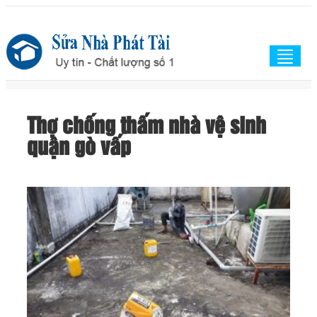
Togg
navig
Thợ chống thấm nhà vệ sinh
quận gò vấp