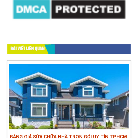
BÀI VIẾT LIÊN QUAN
BẢNG GIÁ SỬA CHỮA NHÀ TRỌN GÓI UY TÍN TP.HCM,