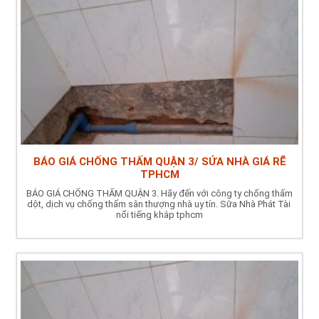
BÁO GIÁ CHỐNG THẤM QUẬN 3/ SỬA NHÀ GIÁ RẼ
TPHCM
BÁO GIÁ CHỐNG THẤM QUẬN 3. Hãy đến với công ty chống thấm
dột, dịch vụ chống thấm sân thượng nhà uy tín. Sữa Nhà Phát Tài
nổi tiếng khắp tphcm