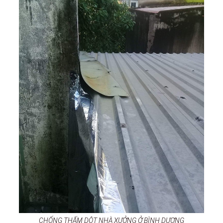
CHỐNG THẤM DỘT NHÀ XƯỞNG Ở BÌNH DƯƠNG