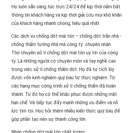
Họ luôn sẵn sàng túc trực 24/24 để kịp thời nắm bắt
thông tin khách hàng và kịp thời giải cứu mọi khó khăn
của khách hàng nhanh chóng, hiệu quả nhất.
Các dịch vụ chống dột mái tôn – chống dột trần nhà -
chống thấm tường nhà mà công ty chuyên nhận
Thợ chuyên xử lí chống dột mái tôn uy tín của công
ty. Là những người có chuyên môn và tay nghề cao
trong việc xử lí chống thấm dột. Họ đã tự tích lũy
được vốn kinh nghiệm quý báu từ thực nghiệm. Từ
các hạng mục công trình xử lí chống thấm đã hoàn
thành. Từ đó họ có thể khắc phục được những mặt
hạn chế. Và tiếp tục đẩy mạnh những ưu điểm và nỗ
lực tìm tòi. Học hỏi thêm nhiều kiến thức quý báu để
góp phần tạo nên sự thành công lớn.
Nhận chống dột mái tôn chất lượng.