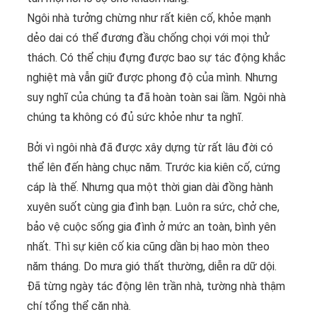
Ngôi nhà tưởng chừng như rất kiên cố, khỏe mạnh
dẻo dai có thể đương đầu chống chọi với mọi thử
thách. Có thể chịu đựng được bao sự tác động khắc
nghiệt mà vẫn giữ được phong độ của mình. Nhưng
suy nghĩ của chúng ta đã hoàn toàn sai lầm. Ngôi nhà
chúng ta không có đủ sức khỏe như ta nghĩ.
Bởi vì ngôi nhà đã được xây dựng từ rất lâu đời có
thể lên đến hàng chục năm. Trước kia kiên cố, cứng
cáp là thế. Nhưng qua một thời gian dài đồng hành
xuyên suốt cùng gia đình bạn. Luôn ra sức, chở che,
bảo vệ cuộc sống gia đình ở mức an toàn, bình yên
nhất. Thì sự kiên cố kia cũng dần bị hao mòn theo
năm tháng. Do mưa gió thất thường, diễn ra dữ dội.
Đã từng ngày tác động lên trần nhà, tường nhà thậm
chí tổng thể căn nhà.