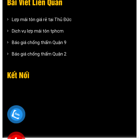
Bài Viết Liên Quan
Lợp mái tôn giá rẻ tại Thủ Đức
Dịch vụ lợp mái tôn tphcm
Báo giá chống thấm Quận 9
Báo giá chống thấm Quận 2
Kết Nối