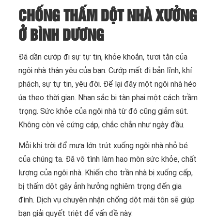
CHỐNG THẤM DỘT NHÀ XƯỞNG
Ở BÌNH DƯƠNG
Đã dần cướp đi sự tự tin, khỏe khoắn, tươi tắn của
ngôi nhà thân yêu của bạn. Cướp mất đi bản lĩnh, khí
phách, sự tự tin, yêu đời. Để lại đây một ngôi nhà héo
úa theo thời gian. Nhan sắc bị tàn phai một cách trầm
trọng. Sức khỏe của ngôi nhà từ đó cũng giảm sút.
Không còn vẻ cứng cáp, chắc chắn như ngày đầu.
Mỗi khi trời đổ mưa lớn trút xuống ngôi nhà nhỏ bé
của chúng ta. Đã vô tình làm hao mòn sức khỏe, chất
lượng của ngôi nhà. Khiến cho trần nhà bị xuống cấp,
bị thấm dột gây ảnh hưởng nghiêm trọng đến gia
đình. Dịch vụ chuyên nhận chống dột mái tôn sẽ giúp
bạn giải quyết triệt để vấn đề này.