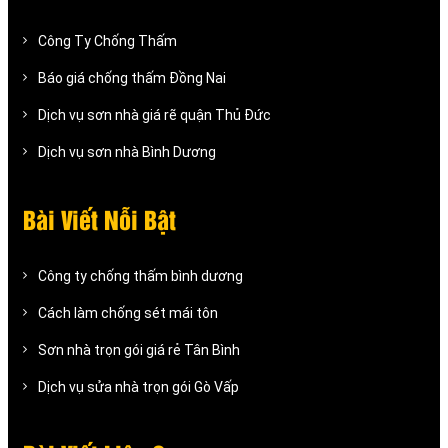
Công Ty Chống Thấm
Báo giá chống thấm Đồng Nai
Dịch vụ sơn nhà giá rẽ quận Thủ Đức
Dịch vụ sơn nhà Bình Dương
Bài Viết Nỗi Bật
Công ty chống thấm bình dương
Cách làm chống sét mái tôn
Sơn nhà trọn gói giá rẻ Tân Bình
Dịch vụ sửa nhà trọn gói Gò Vấp